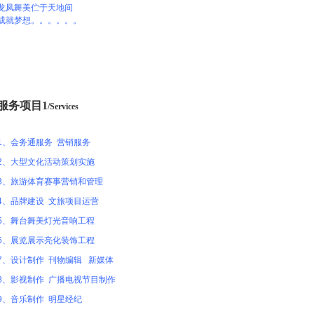
龙凤舞美伫于天地间
成就梦想。。。。。。
服务项目1
/Services
1、会务通服务 营销服务
2、大型文化活动策划实施
3、旅游体育赛事营销和管理
4、品牌建设 文旅项目运营
5、舞台舞美灯光音响工程
6、展览展示亮化装饰工程
7、设计制作 刊物编辑 新媒体
全球首个RWA钻石珠宝资产生态战略于...
8、影视制作 广播电视节目制作
第四届中非博览会第三届湖南（长沙）国...
9、音乐制作 明星经纪
华星集团2025新春晚会