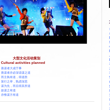
大型文化活动策划
Cultural activities planned
善谋者大成于事
善谋者亦必深谙谋之道
而主孰有道，得道胜
策行之举，熟虑深思
谋为先，而后得其所道
故谋之有道
亦惟谋方有道