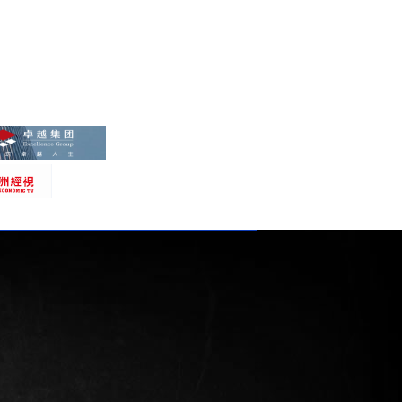
《中国梦.助残梦》大型公益巡回活动(...
全球首个RWA钻石珠宝资产生态战略于...
第四届中非博览会第三届湖南（长沙）国...
华星集团2025新春晚会
2024广西文旅推介会
村镇农文旅规划运营开发
拳击格斗赛舞美工程
梧桐山音乐节-舞台灯光音响视屏演艺工...
2024年春季广西研学旅游精品线路推...
2023第35届MANHUNT世界男...
艺术 | 亚洲音乐盛典，让音乐发现一...
2023亚洲音乐盛典红毯仪式
燃爆全城！亚洲音乐盛典唱响龙华
2023（深圳）中国城市乡村文旅投洽...
亚洲经视*龙凤舞美文化艺人资源
亚洲经视*星耀龙华