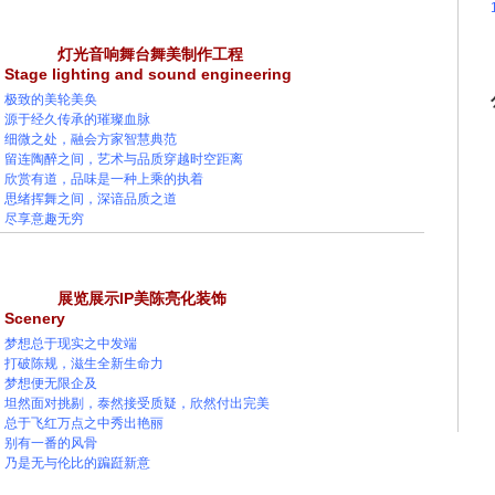
灯光音响舞台舞美制作工程
Stage lighting and sound engineering
极致的美轮美奂
源于经久传承的璀璨血脉
细微之处，融会方家智慧典范
留连陶醉之间，艺术与品质穿越时空距离
欣赏有道，品味是一种上乘的执着
思绪挥舞之间，深谙品质之道
尽享意趣无穷
展览展示IP美陈亮化装饰
Scenery
梦想总于现实之中发端
打破陈规，滋生全新生命力
梦想便无限企及
坦然面对挑剔，泰然接受质疑，欣然付出完美
总于飞红万点之中秀出艳丽
别有一番的风骨
乃是无与伦比的蹁跹新意