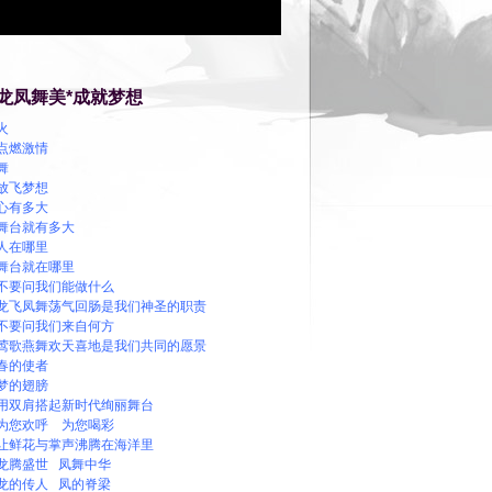
龙凤舞美*成就梦想
火
点燃激情
舞
放飞梦想
心有多大
舞台就有多大
人在哪里
舞台就在哪里
不要问我们能做什么
龙飞凤舞荡气回肠是我们神圣的职责
不要问我们来自何方
莺歌燕舞欢天喜地是我们共同的愿景
春的使者
梦的翅膀
用双肩搭起新时代绚丽舞台
为您欢呼 为您喝彩
让鲜花与掌声沸腾在海洋里
龙腾盛世 凤舞中华
龙的传人 凤的脊梁