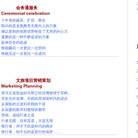
会务通服务
Ceremonial ceiebration
十年来的破茧、扩容、整合
昭示的是龙凤舞美无限向上的力量
难以复制的创新优势铸造了无穷的向心力
凝聚的是一种不断奋进的力量
延伸历史的轨迹
惟能瞩目一次更比一次胜利
惟能见证一次更比一次成功
文旅项目营销策划
Marketing Planning
茶马古道悠远的马帮之铃仿佛萦绕于耳畔...
历史允许追溯，并因此而深味时代的进步
从艰险的古道到开阔的干道
从寂寥的集市到激情的都市
营销，成就行者之道
行者无疆，自有其道，大道无垠
惟行者，停不下的是时代的脚步
惟行者，卸不去的是前行的渴求……