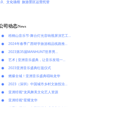
10、文化场馆 旅游景区运营托管
2024广西文旅推介会
村镇农文旅规划运营开发
拳击格斗赛舞美工程
公司动态
/News
梧桐山音乐节-舞台灯光音响视屏演艺工...
2024年春季广西研学旅游精品线路推...
2023第35届MANHUNT世界男...
艺术 | 亚洲音乐盛典，让音乐发现一...
2023亚洲音乐盛典红毯仪式
燃爆全城！亚洲音乐盛典唱响龙华
2023（深圳）中国城市乡村文旅投洽...
亚洲经视*龙凤舞美文化艺人资源
亚洲经视*星耀龙华
群星闪耀 第二十届亚洲音乐盛典将在深...
2023亚洲音乐盛典新闻发布会
《中国梦.助残梦》大型公益巡回活动(...
《中国梦.助残梦》大型公益巡回活动(...